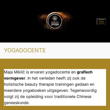
Ga
naar
de
inhoud
YOGADOCENTE
Maja Miklič is ervaren yogadocente en
grafis
ch
vormgever
. In het verleden heeft zij ook de
holistische beauty therapie trainingen gedaan en
meerdere yogaboeken uitgegeven. Tegenwoordig
volgt zij de opleiding voor traditionele Chinese
geneeskunde.