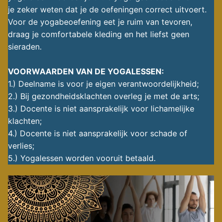
je zeker weten dat je de oefeningen correct uitvoert.
Voor de yogabeoefening eet je ruim van tevoren,
draag je comfortabele kleding en het liefst geen
sieraden.
VOORWAARDEN VAN DE YOGALESSEN:
1.) Deelname is voor je eigen verantwoordelijkheid;
2.) Bij gezondheidsklachten overleg je met de arts;
3.) Docente is niet aansprakelijk voor lichamelijke
klachten;
4.) Docente is niet aansprakelijk voor schade of
verlies;
5.) Yogalessen worden vooruit betaald.