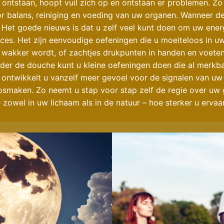
ontstaan, hoopt vuil zich op en ontstaan er problemen. Zo 
 balans, reiniging en voeding van uw organen. Wanneer de
 Het goede nieuws is dat u zelf veel kunt doen om uw ener
ces. Het zijn eenvoudige oefeningen die u moeiteloos in u
wakker wordt, of zachtjes drukpunten in handen en voeten
nder de douche kunt u kleine oefeningen doen die al merkb
 ontwikkelt u vanzelf meer gevoel voor de signalen van uw
losmaken. Zo neemt u stap voor stap zelf de regie over uw
– zowel in uw lichaam als in de natuur – hoe sterker u ervaar