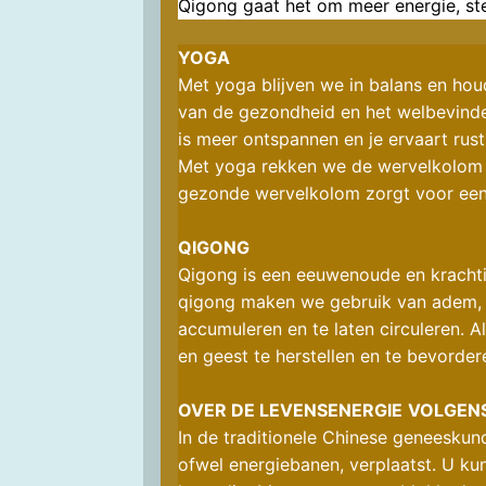
Qigong gaat het om meer energie, s
YOGA
Met yoga blijven we in balans en ho
van de gezondheid en het welbevinden
is meer ontspannen en je ervaart rust
Met yoga rekken we de wervelkolom e
gezonde wervelkolom zorgt voor een
QIGONG
Qigong is een eeuwenoude en krachti
qigong maken we gebruik van adem, ho
accumuleren en te laten circuleren. A
en geest te herstellen en te bevord
OVER DE LEVENSENERGIE
VOLGEN
In de traditionele Chinese geneeskund
ofwel energiebanen, verplaatst. U kun