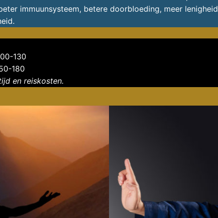
 beter immuunsysteem, betere doorbloeding, meer lenigheid, 
eid.
100-130
150-180
tijd en reiskosten.