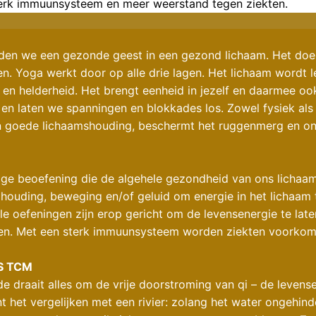
terk immuunsysteem en meer weerstand tegen ziekten.
uden we een gezonde geest in een gezond lichaam. Het doel
. Yoga werkt door op alle drie lagen. Het lichaam wordt le
 en helderheid. Het brengt eenheid in jezelf en daarmee ook
n laten we spanningen en blokkades los. Zowel fysiek als
 goede lichaamshouding, beschermt het ruggenmerg en ond
ge beoefening die de algehele gezondheid van ons lichaam
uding, beweging en/of geluid om energie in het lichaam te 
lle oefeningen zijn erop gericht om de levensenergie te lat
eren. Met een sterk immuunsysteem worden ziekten voorko
S TCM
e draait alles om de vrije doorstroming van qi – de levens
t het vergelijken met een rivier: zolang het water ongehinde