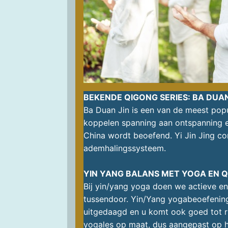
BEKENDE QIGONG SERIES: BA DUAN J
Ba Duan Jin is een van de meest po
koppelen spanning aan ontspanning en 
China wordt beoefend. Yi Jin Jing con
ademhalingssysteem.
YIN YANG BALANS MET YOGA EN 
Bij yin/yang yoga doen we actieve 
tussendoor. Yin/Yang yogabeoefening 
uitgedaagd en u komt ook goed tot rus
yogales op maat, dus aangepast op het