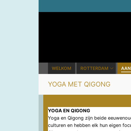
Ga
naar
de
inhoud
WELKOM
ROTTERDAM
AAN
YOGA MET QIGONG
YOGA EN QIGONG
Yoga en Qigong zijn beide eeuwenoud
culturen en hebben elk hun eigen focus