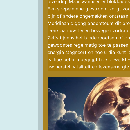
levendig. Maar wanneer er blokkades 
Een soepele energiestroom zorgt voor
pijn of andere ongemakken ontstaan.
Meridiaan qigong ondersteunt dit pro
Denk aan uw tenen bewegen zodra u 
Zelfs tijdens het tandenpoetsen of o
gewoontes regelmatig toe te passen,
energie stagneert en hoe u die kunt 
is: hoe beter u begrijpt hoe qi werkt 
uw herstel, vitaliteit en levensenergie.