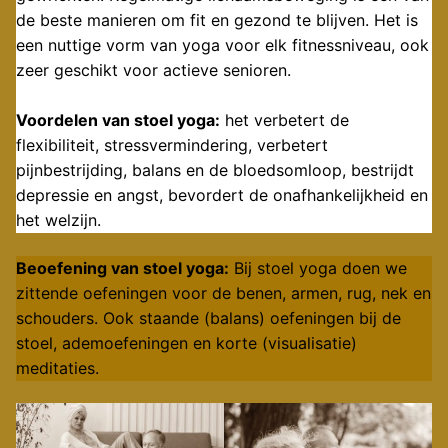
de beste manieren om fit en gezond te blijven. Het is
een nuttige vorm van yoga voor elk fitnessniveau, ook
zeer geschikt voor actieve senioren.
Voordelen van stoel yoga:
het verbetert de
flexibiliteit, stressvermindering, verbetert
pijnbestrijding, balans en de bloedsomloop, bestrijdt
depressie en angst, bevordert de onafhankelijkheid en
het welzijn.
Beoefening van stoel yoga:
Bij stoel yoga doen we
zittende oefeningen voor de benen, armen, rug, nek en
schouders. Ook staande (balans) oefeningen bij de
stoel, ademoefeningen en korte (visualisatie)
meditaties.